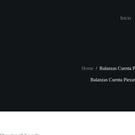
Skip
to
content
Inicio
Home
/
Balanzas Cuenta P
Balanzas Cuenta Pieza