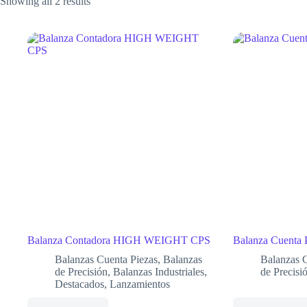
Showing all 2 results
Balanza Contadora HIGH WEIGHT CPS
Balanza Cuenta 
Balanzas Cuenta Piezas
,
Balanzas
Balanzas 
de Precisión
,
Balanzas Industriales
,
de Precisi
Destacados
,
Lanzamientos