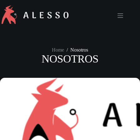
Skip
to
content
Home
/
Nosotros
NOSOTROS