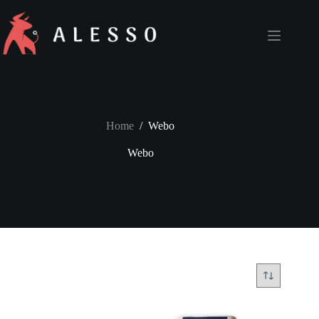
Skip
to
content
Home
/
Webo
Webo