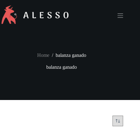
Skip
to
content
Home
/
balanza ganado
balanza ganado